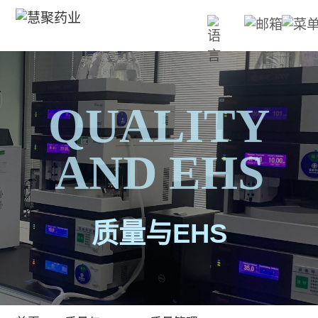
QUALITY
AND EHS
质量与EHS