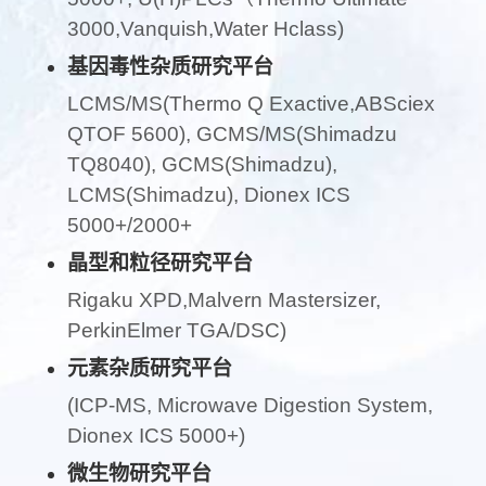
3000,Vanquish,Water Hclass)
基因毒性杂质研究平台
LCMS/MS(Thermo Q Exactive,ABSciex
QTOF 5600), GCMS/MS(Shimadzu
TQ8040), GCMS(Shimadzu),
LCMS(Shimadzu), Dionex ICS
5000+/2000+
晶型和粒径研究平台
Rigaku XPD,Malvern Mastersizer,
PerkinElmer TGA/DSC)
元素杂质研究平台
(ICP-MS, Microwave Digestion System,
Dionex ICS 5000+)
微生物研究平台