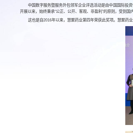
中国数字服务暨服务外包领军企业评选活动是由中国国际投资促
开展以来，始终秉承“公正、公开、客观、非盈利”的原则，受到国
这也是自2016年以来，慧聚药业第四年荣获此奖项。慧聚