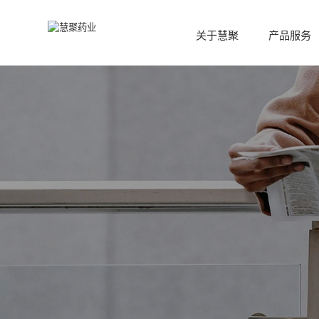
关于慧聚
产品服务