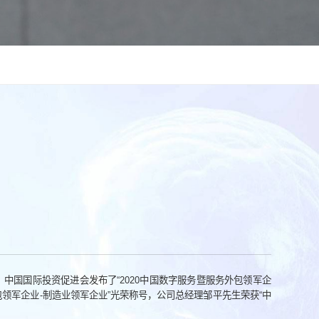
中国国际投资促进会发布了“2020中国数字服务暨服务外包领军企
领军企业-制造业领军企业”光荣称号，公司总经理邹平先生荣获“中