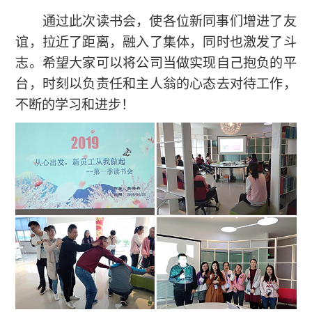
通过此次读书会，使各位新同事们增进了友
谊，拉近了距离，融入了集体，同时也激发了斗
志。希望大家可以将公司当做实现自己抱负的平
台，时刻以负责任和主人翁的心态去对待工作，
不断的学习和进步！