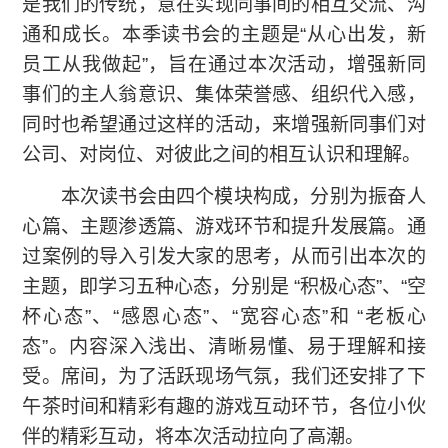
是我们的传统，意在实现同事间的相互交流、沟
通和成长。本季读书会的主题是“从心出发，新
员工从我做起”，旨在通过本次活动，增强新同
事们的主人翁意识、集体荣誉感、组织代入感，
同时也希望通过这样的活动，来增强新同事们对
公司、对岗位、对彼此之间的相互认识和理解。
本次读书会由四个模块构成，分别为振奋人
心篇、主题渗透篇、游戏环节和提升发展篇。通
过案例的导入引发大家的思考，从而引出本次的
主题，即学习五种心态，分别是 “积极心态”、“空
杯心态”、“感恩心态”、“宽容心态”和 “老板心
态”。内容深入浅出、清晰易懂、易于理解和接
受。席间，为了活跃现场气氛，我们还安排了下
午茶时间和精彩有趣的游戏互动环节，各位小伙
伴的精彩互动，将本次活动拉向了高潮。