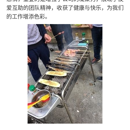
爱互助的团队精神，收获了健康与快乐，为我们
的工作增添色彩。