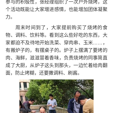
参与的积极性，张经理组织了一次户外烧烤，这
个活动既能让大家增进感情，也能增加团体凝聚
力。
周末时间到了，大家提前购买了烧烤的食
物、调料、饮料等。看到这么些好吃的东西，大
家都迫不及待地开始洗菜、穿肉串、玉米……，
有搬炉子的，有摆桌子的。炉子上摆满了要烤的
肉、海鲜，滋滋冒着香味，负责烧烤的同事简直
成了大厨，从炉子这头到那头，一边忙着给肉翻
面，防止烤糊，还要撒调料、刷酱。