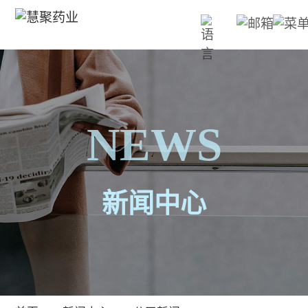
NEWS
新闻中心