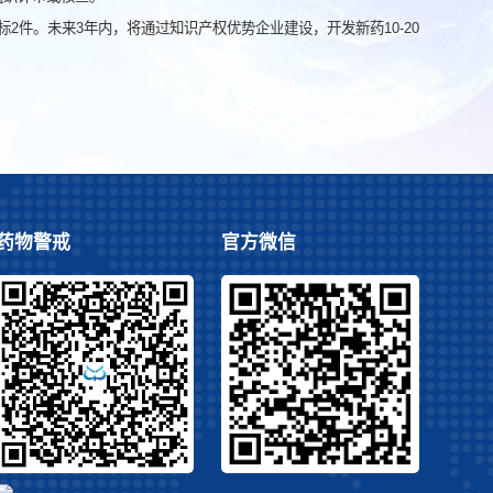
2件。未来3年内，将通过知识产权优势企业建设，开发新药10-20
药物警戒
官方微信