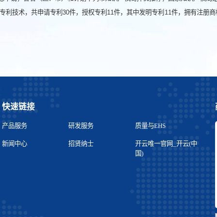
专利技术，共申请专利30件，授权专利11件，其中发明专利11件，拥有注册商标
快速链接
产品服务
研发服务
质量与EHS
新闻中心
招贤纳士
开云唯一官网_开云(中
国)