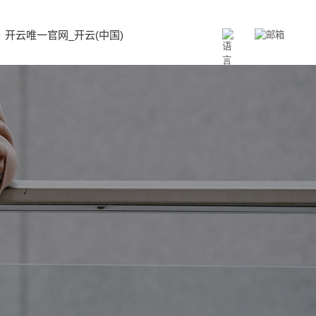
开云唯一官网_开云(中国)