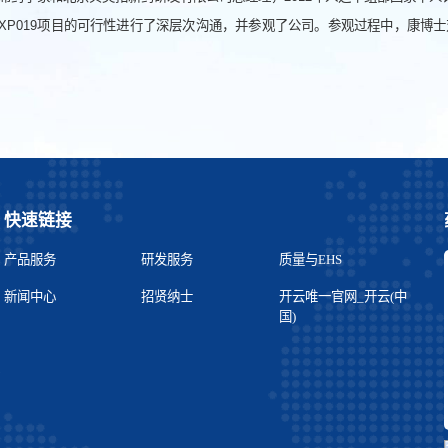
XP019项目的可行性进行了深层次沟通，并参观了公司。参观过程中，康博
快速链接
产品服务
研发服务
质量与EHS
新闻中心
招贤纳士
开云唯一官网_开云(中
国)