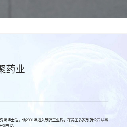
聚药业
究院博士后。他2001年进入制药工业界，在美国多家制药公司从事
计划专家。