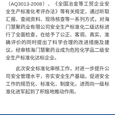
（AQ3013-2008）、《全国冶金等工贸企业安
全生产标准化考评办法》等有关规定，通过听取
汇报、查阅资料、现场核查等一系列方式，对海
门慧聚药业有限公司安全生产标准化二级达标进
行了全面检查，在给予了公正、客观、真实、准
确评价的同时提出了科学合理的改进措施及建
议。经审核海门慧聚药业成为危险化学品二级安
全生产标准化达标企业。
此次安全标准化审核工作，对进一步提升公
司安全管理水平，夯实安全生产基础，促进安全
工作的规范化、标准化、制度化，进而向一级标
准化进军起到了积极地推动作用。