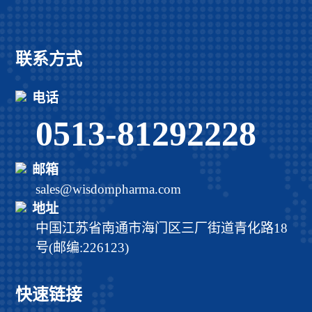
联系方式
电话
0513-81292228
邮箱
sales@wisdompharma.com
地址
中国江苏省南通市海门区三厂街道青化路18
号(邮编:226123)
快速链接