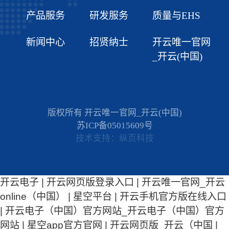
产品服务
研发服务
质量与EHS
新闻中心
招贤纳士
开云唯一官网
_开云(中国)
版权所有 开云唯一官网_开云(中国)
苏ICP备05015609号
技术支持：纵页科技
开云电子
|
开云网页版登录入口
|
开云唯一官网_开云
online（中国）
|
星空平台
|
开云手机官方版在线入口
|
开云电子（中国）官方网站_开云电子（中国）官方
网站
|
星空app官方官网
|
开云网页版_开云（中国
|