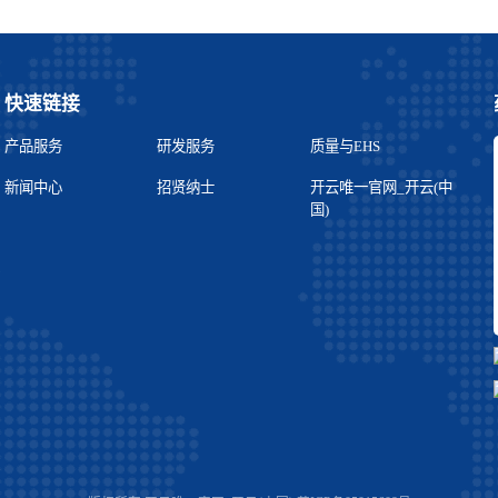
快速链接
产品服务
研发服务
质量与EHS
新闻中心
招贤纳士
开云唯一官网_开云(中
国)