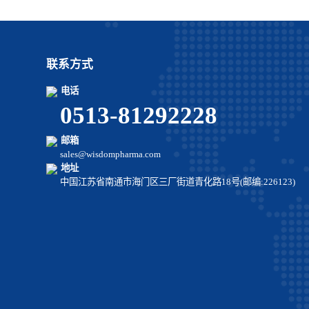
联系方式
电话
0513-81292228
邮箱
sales@wisdompharma.com
地址
中国江苏省南通市海门区三厂街道青化路18号(邮编:226123)