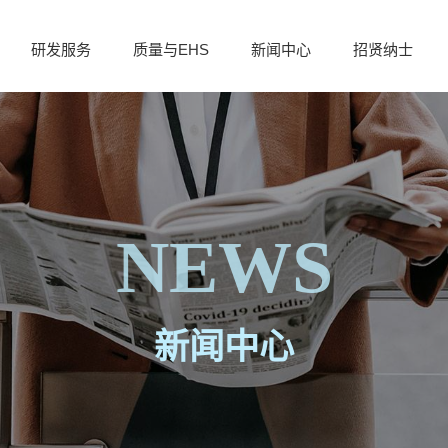
研发服务
质量与EHS
新闻中心
招贤纳士
NEWS
新闻中心