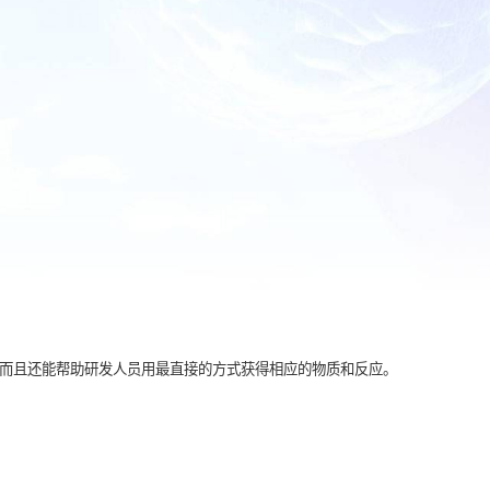
献，而且还能帮助研发人员用最直接的方式获得相应的物质和反应。