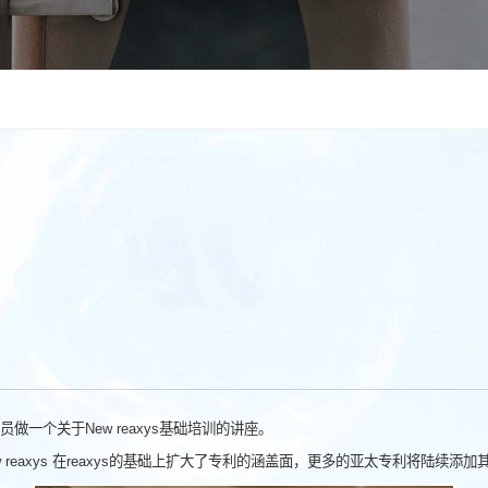
做一个关于New reaxys基础培训的讲座。
 reaxys 在reaxys的基础上扩大了专利的涵盖面，更多的亚太专利将陆续添加