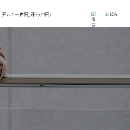
开云唯一官网_开云(中国)